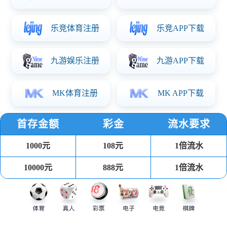
新赛季开赛以来，辽宁男篮的进攻体系似乎遇到了一
些瓶颈。作为球队多年来最犀利的进攻利器，郭艾伦
的持球突破效率出现了明显下滑，这一变化不仅影响
了个人数据，更迫使球队必须重新审视战术布局。面
对对手针对性更强的防守策略，辽宁男篮如何在保持
核心竞争力的同时，找到新的进攻突破口，成为当下
最紧迫的课题。