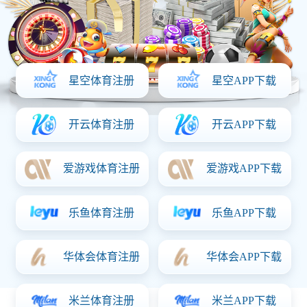
手机App
网页版
郭艾伦持球突破效率下滑，辽
宁男篮新赛季进攻体系如何调
整？
2026-06-12 15:00
41 次阅读
首页
/
体育头条